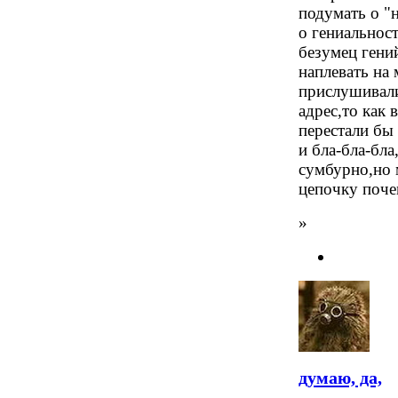
подумать о "
о гениальнос
безумец гени
наплевать на 
прислушивали
адрес,то как
перестали бы 
и бла-бла-бла
сумбурно,но 
цепочку поче
»
думаю, да,