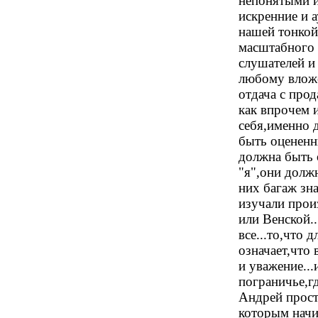
непонятыми и
искренние и а
нашей тонкой
масштабного 
слушателей и
любому влож
отдача с прод
как впрочем 
себя,именно 
быть оцененн
должна быть 
"я",они долж
них багаж зн
изучали прои
или Венской..
все...то,что 
означает,что
и уважение...
пограничье,г
Андрей прост
которым начи