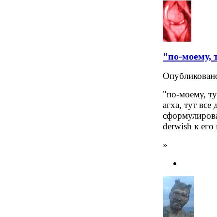
"по-моему, 
Опубликова
"по-моему, ту
агха, тут все
сформулирова
derwish к ег
»