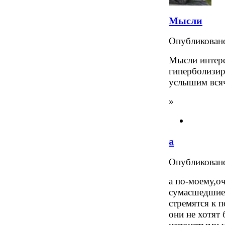
Мысли
Опубликова
Мысли интере
гиперболизир
услышим всяч
»
а
Опубликова
а по-моему,оч
сумасшедшие 
стремятся к п
они не хотят