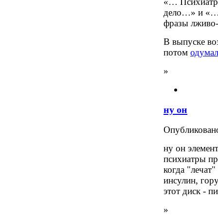
«… Психиатры
дело…» и «…
фразы лживо-
В выпуске во
потом
одумал
»
ну он
Опубликова
ну он элемент
психиатры пр
когда "лечат"
инсулин, гор
этот диск - п
»