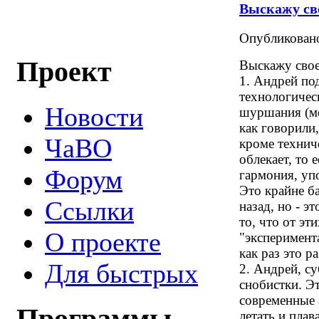
Выскажу св
Опубликова
Проект
Выскажу свое
1. Андрей по
технологичес
Новости
шуршания (мо
как говорили
ЧаВО
кроме технич
облекает, то 
Форум
гармония, уп
Это крайне б
Ссылки
назад, но - э
то, что от эт
О проекте
"эксперимента
как раз это р
Для быстрых
2. Андрей, с
снобистки. Э
современные а
летать и плав