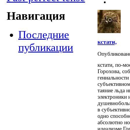
Навигация
Последние
кстати,
публикации
Опубликова
кстати, по-м
Горохова, соб
гениальности
субъективном
таяние льда н
электроники и
душевнобольн
в субъективн
одно способн
абсолютно но
идеализме Го