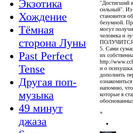
Экзотика
"Достигший в
сильный". Из-
Хождение
становится о
безумной. Пр
Тёмная
могут получи
человека и 
сторона Луны
ПОЛУЧИТСЯ
5. Сами сума
Past Perfect
их собственн
http://www.cc
Tense
и о психушка
дополнить пе
Другая поп-
ознакомиться 
напомню, что
музыка
которые я ст
обоснованных
49 минут
»
джаза