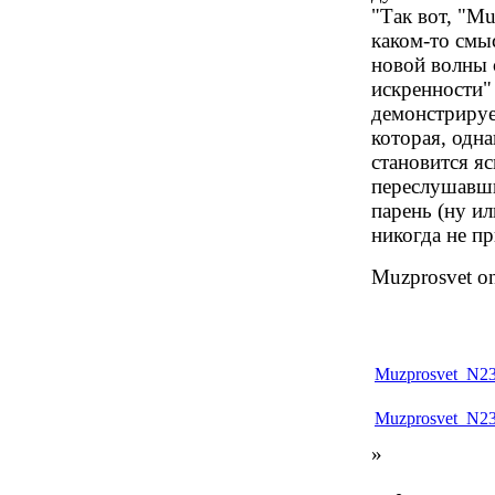
"Так вот, "Mu
каком-то смы
новой волны 
искренности"
демонстрируе
которая, одн
становится яс
переслушавши
парень (ну и
никогда не пр
Muzprosvet on
Muzprosvet_N23
Muzprosvet_N23
»