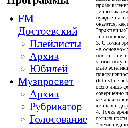
Программы
промышленнос
лично сам скл
FM
нуждается в 
оказатся, как
Достоевский
"практичные"
, в основном,
Плейлисты
3. С точки з
- в основном 
Архив
немного не по
чтобы искусн
Юбилей
мало эстетики
повседневност
Музпросвет
(http://freero
всего лишь фо
Архив
совершенно 
металлистов 
Рубрикатор
кишках и деф
4. Точка зре
Голосование
гениальности
"сумасшедший