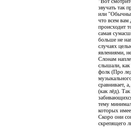
"Вот смотрит
звучать так п
или "Обычные
что всем вам 
происходит т
самая сумасш
больше не нап
случаях целы
явлениями, н
Слонам наплев
слышали, как
фолк (Про лед
музыкального
сравнивает, 
(как лёд). Та
забивающихся
тему минимал
которых имее
Скоро они со
скрепящего ль