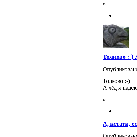
»
Толково :-) 
Опубликова
Толково :-)
А лёд я надею
»
А, кстати, е
Опубликова