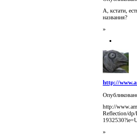
А, кстати, ес
названия?
»
http://www.
Опубликова
http://www.am
Reflection/d
1932530?ie=
»