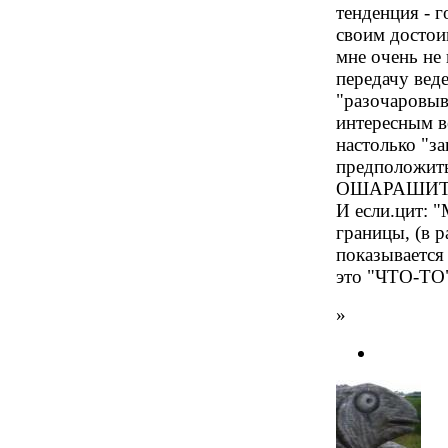
тенденция - г
своим достои
мне очень не
передачу вед
"разочаровы
интересным в
настолько "з
предположить,
ОШАРАШИТ
И если.цит: 
границы, (в р
показывается 
это "ЧТО-ТО"
»