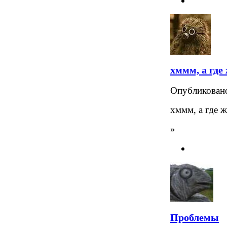
хммм, а где
Опубликова
хммм, а где 
»
Проблемы