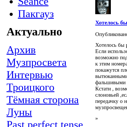
Seance
Пакгауз
Хотелось б
Актуально
Опубликова
Хотелось бы 
Архив
Если использ
возможно по
Музпросвета
к зтим номер
покажутся пл
Интервью
вытюканными
фальшивыми ,
Троицкого
Кстати , воз
слоновьей ,ес
Тёмная сторона
передачку о 
музпросвещен
Луны
»
Past perfect tense