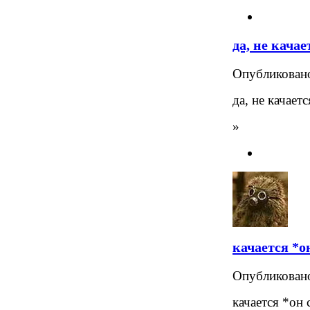
да, не качае
Опубликова
да, не качается
»
качается *о
Опубликова
качается *он 