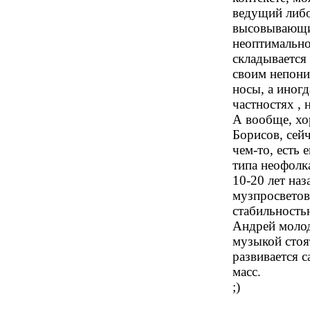
ведущий либо
высовывающих
неоптимально.
складывается
своим непони
носы, а иног
частностях , 
А вообще, хо
Борисов, сей
чем-то, есть 
типа неофолка
10-20 лет наз
музпросветов
стабильность
Андрей молоде
музыкой стоя
развивается с
масс.
;)