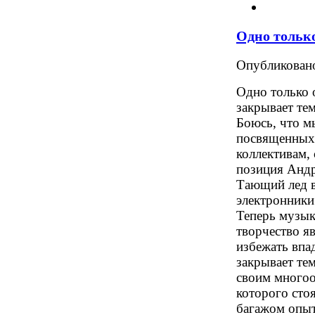
Одно тольк
Опубликова
Одно только о
закрывает тем
Боюсь, что м
посвященных
коллективам,
позиция Андре
Тающий лед в
электронники
Теперь музык
творчество я
избежать впа
закрывает тем
своим многоо
которого сто
багажом опыт