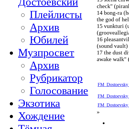
Достоевский
check" (piran
Плейлисты
14 bong-ra (h
the god of hel
Архив
15 vunkturi (
(grooveallegi
Юбилей
16 pleasantvil
(sound vault)
Музпросвет
17 the dust d
awake walk" 
Архив
Рубрикатор
FM_Dostoevsky
Голосование
FM_Dostoevsky
Экзотика
FM_Dostoevsky_
»
Хождение
Тёмная