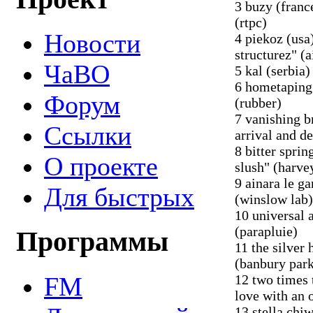
3 buzy (franc
(rtpc)
Новости
4 piekoz (usa
structurez" (
ЧаВО
5 kal (serbia)
6 hometaping 
Форум
(rubber)
7 vanishing b
Ссылки
arrival and d
8 bitter sprin
О проекте
slush" (harve
9 ainara le g
Для быстрых
(winslow lab)
10 universal 
(parapluie)
Программы
11 the silver
(banbury par
FM
12 two times 
love with an 
13 stella ch