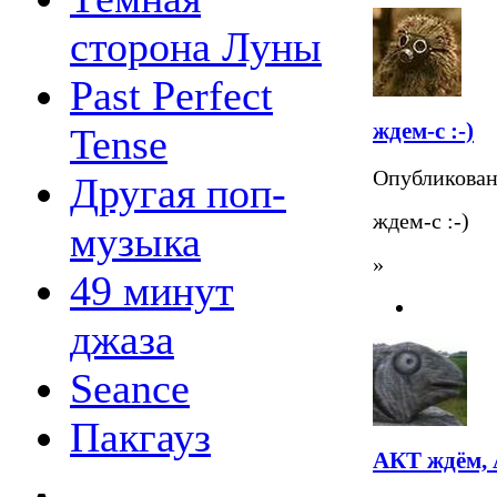
сторона Луны
Past Perfect
ждем-с :-)
Tense
Опубликова
Другая поп-
ждем-с :-)
музыка
»
49 минут
джаза
Seance
Пакгауз
АКТ ждём,