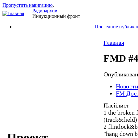
Пропустить навигацию
.
Радиоархив
Индукционный фронт
Последние публика
Главная
FMD #48
Опубликова
Новост
FM Дос
Плейлист
1 the broken 
(track&field)
2 flintlock&b
"hang down b
Проект