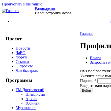
Пропустить навигацию
.
Радиоархив
Перенастройка мозга
Главная
Проект
Профиль
Новости
ЧаВО
Форум
Войти
Ссылки
Запросить н
О проекте
Для быстрых
Имя пользователя
Укажите ваше имя
Программы
Пароль:
*
Введите ваш паро
FM Достоевский
Плейлисты
Архив
Юбилей
Музпросвет