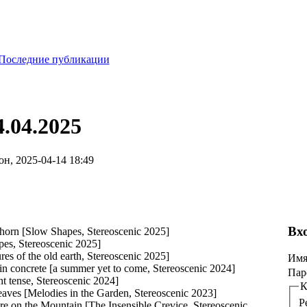
Последние публикации
4.04.2025
н, 2025-04-14 18:49
Вх
orn [Slow Shapes, Stereoscenic 2025]
es, Stereoscenic 2025]
es of the old earth, Stereoscenic 2025]
Имя
n concrete [a summer yet to come, Stereoscenic 2024]
Пар
nt tense, Stereoscenic 2024]
aves [Melodies in the Garden, Stereoscenic 2023]
Р
e on the Mountain [The Insensible Crevice, Stereoscenic