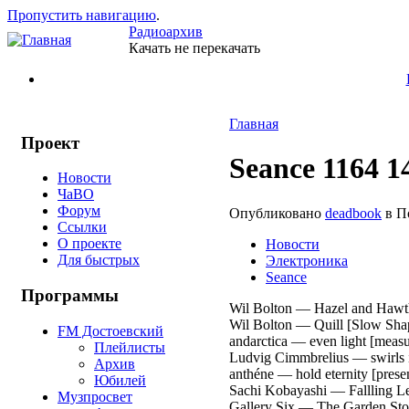
Пропустить навигацию
.
Радиоархив
Качать не перекачать
Главная
Проект
Seance 1164 1
Новости
ЧаВО
Форум
Опубликовано
deadbook
в По
Ссылки
О проекте
Новости
Для быстрых
Электроника
Seance
Программы
Wil Bolton — Hazel and Hawth
Wil Bolton — Quill [Slow Shap
FM Достоевский
andarctica — even light [measur
Плейлисты
Ludvig Cimmbrelius — swirls i
Архив
anthéne — hold eternity [prese
Юбилей
Sachi Kobayashi — Fallling Le
Музпросвет
Gallery Six — The Garden Stor