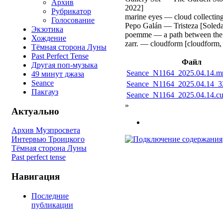
Архив
2022]
Рубрикатор
marine eyes — cloud collecting
Голосование
Pepo Galán — Tristeza [Soleda
Экзотика
poemme — a path between the c
Хождение
zarr. — cloudform [cloudform,
Тёмная сторона Луны
Past Perfect Tense
Файл
Другая поп-музыка
Seance_N1164_2025.04.14.m
49 минут джаза
Seance
Seance_N1164_2025.04.14_3
Пакгауз
Seance_N1164_2025.04.14.c
»
Актуально
Архив Музпросвета
Интервью Троицкого
Тёмная сторона Луны
Past perfect tense
Навигация
Последние
публикации