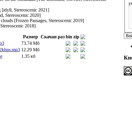
у
 [idyll, Stereoscenic 2021]
d, Stereoscenic 2020]
louds [Frozen Passages, Stereoscenic 2019]
 Stereoscenic 2018]
Размер
Скачан раз
bin
zip
p3
73.74 Мб
2kbps.mp3
12.29 Мб
ue
1.35 кб
Кн