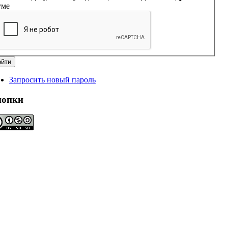
уме
Запросить новый пароль
нопки