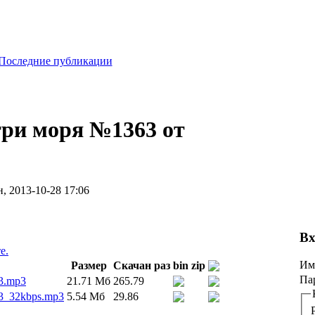
Последние публикации
три моря №1363 от
, 2013-10-28 17:06
Вх
е.
Им
Размер
Скачан раз
bin
zip
Па
3.mp3
21.71 Мб
265.79
3_32kbps.mp3
5.54 Мб
29.86