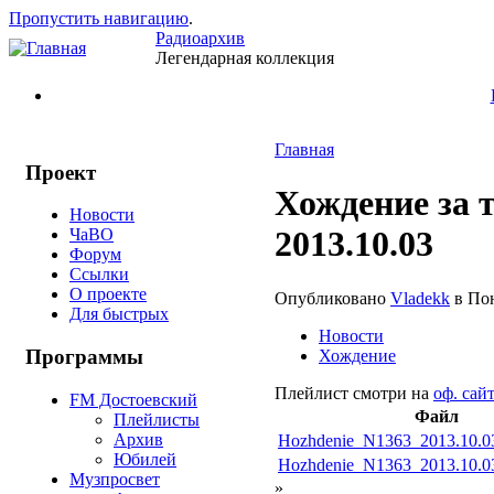
Пропустить навигацию
.
Радиоархив
Легендарная коллекция
Главная
Проект
Хождение за 
Новости
2013.10.03
ЧаВО
Форум
Ссылки
О проекте
Опубликовано
Vladekk
в Пон
Для быстрых
Новости
Программы
Хождение
Плейлист смотри на
оф. сайт
FM Достоевский
Файл
Плейлисты
Архив
Hozhdenie_N1363_2013.10.0
Юбилей
Hozhdenie_N1363_2013.10.0
Музпросвет
»