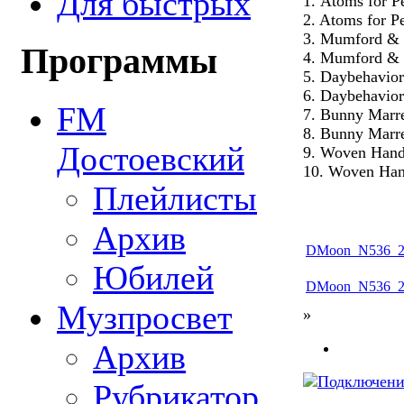
Для быстрых
1. Atoms for P
2. Atoms for P
3. Mumford & 
Программы
4. Mumford & 
5. Daybehavior
6. Daybehavio
FM
7. Bunny Marr
8. Bunny Marr
Достоевский
9. Woven Hand
10. Woven Ha
Плейлисты
Архив
DMoon_N536_20
Юбилей
DMoon_N536_20
Музпросвет
»
Архив
Рубрикатор