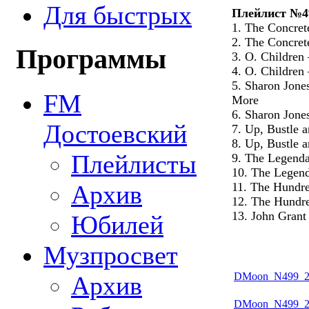
Для быстрых
Плейлист №4
1. The Concre
2. The Concret
Программы
3. O. Childre
4. O. Children
5. Sharon Jon
FM
More
6. Sharon Jone
Достоевский
7. Up, Bustle 
8. Up, Bustle 
Плейлисты
9. The Legenda
10. The Legen
Архив
11. The Hundr
12. The Hundr
13. John Gran
Юбилей
Музпросвет
DMoon_N499_20
Архив
DMoon_N499_20