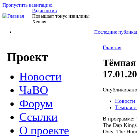
Пропустить навигацию
.
Радиоархив
Повышает тонус извилины
Хешля
Последние публика
Главная
Проект
Тёмная
17.01.2
Новости
ЧаВО
Опубликован
Форум
Новости
Тёмная с
Ссылки
В программе: T
The Dap Kings,
О проекте
Dots, The Hund