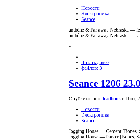
Новости
Электроника
Seance
anthéne & Far away Nebraska — fev
anthéne & Far away Nebraska — lan
»
Читать далее
файлов: 3
Seance 1206 23.
Опубликовано
deadbook
в Пон, 2
Новости
Электроника
Seance
Jogging House — Cement [Bones, S
Jogging House — Parker [Bones, Se