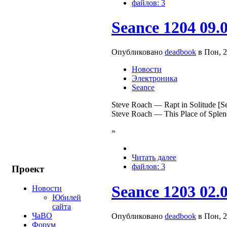
файлов: 3
Seance 1204 09.
Опубликовано
deadbook
в Пон, 2
Новости
Электроника
Seance
Steve Roach — Rapt in Solitude [Se
Steve Roach — This Place of Splend
»
Читать далее
файлов: 3
Проект
Seance 1203 02.
Новости
Юбилей
сайта
ЧаВО
Опубликовано
deadbook
в Пон, 2
Форум