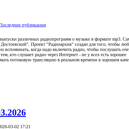
Последние публикации
ь выпуски различных радиопрограмм о музыке в формате mp3. С
 Достоевский". Проект "Радиоархив" создан для того, чтобы лю
о вспоминать, когда надо включить радио, чтобы послушать оч
тем, кто слушает радио через Интернет - не у всех есть хорошее
ать потоковую трансляцию в реальном времени в хорошем качес
03.2026
026-03-02 17:21