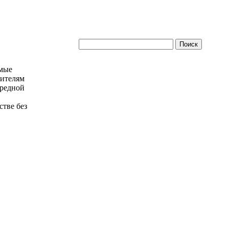
амые
бителям
ередной
тве без