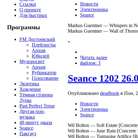
Новости
Ссылки
Электроника
О проекте
Seance
Для быстрых
Markus Guentner — Whispers in Neb
Программы
Markus Guentner — Wall of Thorns 
FM Достоевский
»
Плейлисты
Архив
Юбилей
Читать далее
Музпросвет
файлов: 3
Архив
Рубрикатор
Seance 1202 26.
Голосование
Экзотика
Хождение
Опубликовано
deadbook
в Пон, 2
Тёмная сторона
Луны
Новости
Past Perfect Tense
Электроника
Другая поп-
Seance
музыка
49 минут джаза
Wil Bolton — Soft Estate [Concre
Seance
Wil Bolton — June Rain [Concrete
Пакгауз
Wil Bolton — Turquoise Artifice [