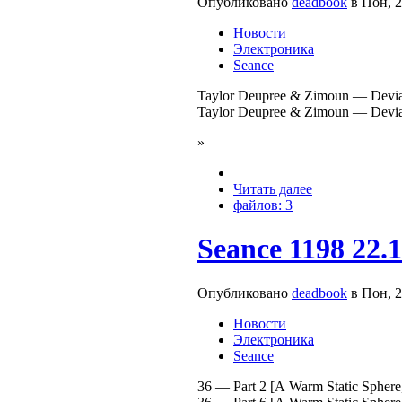
Опубликовано
deadbook
в Пон, 2
Новости
Электроника
Seance
Taylor Deupree & Zimoun — Deviat
Taylor Deupree & Zimoun — Deviat
»
Читать далее
файлов: 3
Seance 1198 22.
Опубликовано
deadbook
в Пон, 2
Новости
Электроника
Seance
36 — Part 2 [A Warm Static Sphere, 