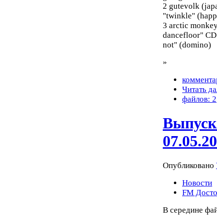
2 gutevolk (jap
"twinkle" (hap
3 arctic monkey
dancefloor" CD 
not" (domino)
»
коммента
Читать да
файлов: 2
Выпуск
07.05.2
Опубликовано
Новости
FM Досто
В середине фа