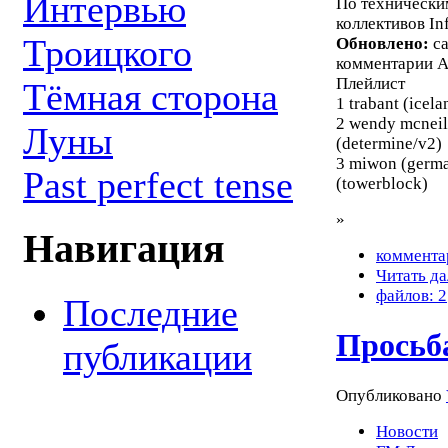
Интервью
По технически
коллективов In
Троицкого
Обновлено:
са
комментарии А
Плейлист
Тёмная сторона
1 trabant (icel
2 wendy mcneil
Луны
(determine/v2)
3 miwon (german
Past perfect tense
(towerblock)
»
Навигация
коммента
Читать да
файлов: 2
Последние
Просьб
публикации
Опубликовано
Новости