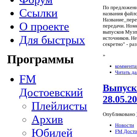
По предложен
Ссылки
названия файло
Название_пере
О проекте
передачи. Номе
выпусков Музп
Для быстрых
источников. Н
секретно" - ра
»
Программы
коммента
Читать да
FM
Выпуск
Достоевский
28.05.2
Плейлисты
Опубликовано
Архив
Новости
Юбилей
FM Досто