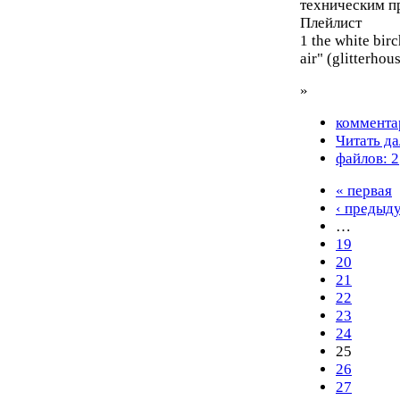
техническим п
Плейлист
1 the white bir
air" (glitterhou
»
коммента
Читать да
файлов: 2
« первая
‹ предыд
…
19
20
21
22
23
24
25
26
27