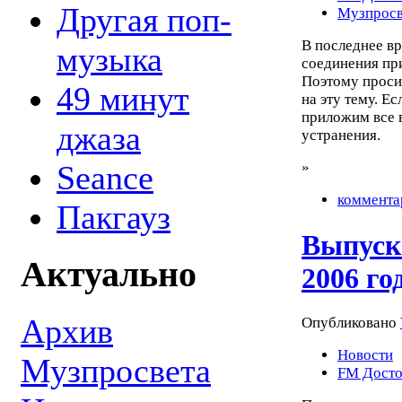
Другая поп-
Музпросв
В последнее в
музыка
соединения при
Поэтому проси
49 минут
на эту тему. Е
приложим все 
джаза
устранения.
Seance
»
коммента
Пакгауз
Выпуск
Актуально
2006 го
Архив
Опубликовано
Новости
Музпросвета
FM Досто