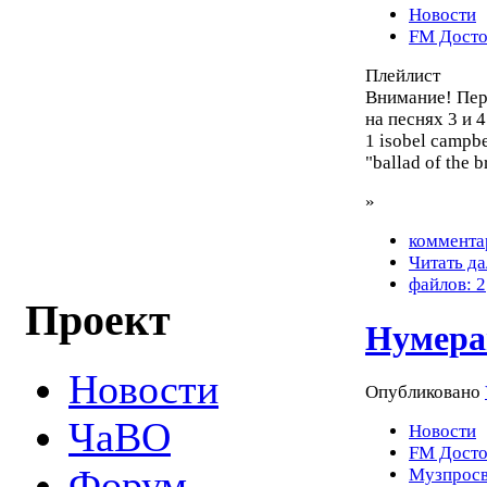
Новости
FM Досто
Плейлист
Внимание! Пере
на песнях 3 и 4
1 isobel campbe
"ballad of the 
»
коммента
Читать да
файлов: 2
Проект
Нумера
Новости
Опубликовано
ЧаВО
Новости
FM Досто
Форум
Музпросв