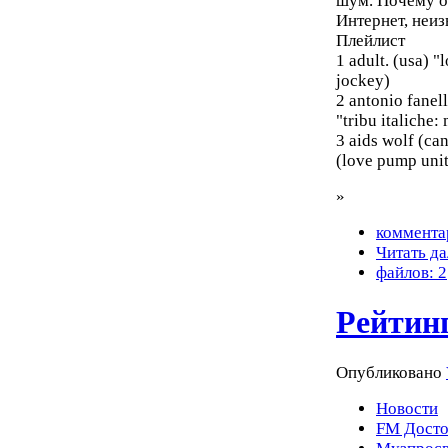
шум. Почему он
Интернет, неиз
Плейлист
1 adult. (usa) "
jockey)
2 antonio fanel
"tribu italiche:
3 aids wolf (ca
(love pump uni
»
коммента
Читать да
файлов: 2
Рейтин
Опубликовано
Новости
FM Досто