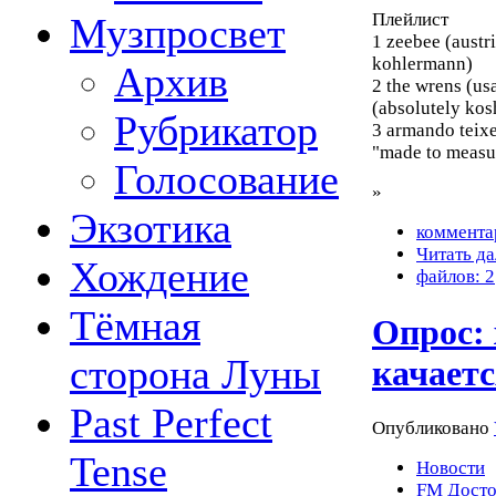
Плейлист
Музпросвет
1 zeebee (austr
kohlermann)
Архив
2 the wrens (us
(absolutely kos
Рубрикатор
3 armando teixe
"made to measu
Голосование
»
Экзотика
коммента
Читать да
Хождение
файлов: 2
Тёмная
Опрос:
сторона Луны
качаетс
Past Perfect
Опубликовано
Tense
Новости
FM Досто