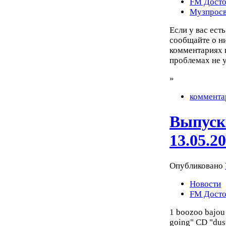
FM Досто
Музпросв
Если у вас ест
сообщайте о них
комментариях к
проблемах не 
»
коммента
Выпуск
13.05.2
Опубликовано
Новости
FM Досто
1 boozoo bajou 
going" CD "dus