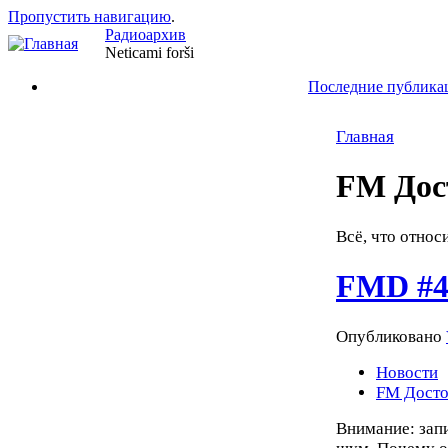
Пропустить навигацию
.
Радиоархив
Neticami forši
Последние публика
Главная
FM Дос
Всё, что относ
FMD #48
Опубликовано
Новости
FM Досто
Внимание: зап