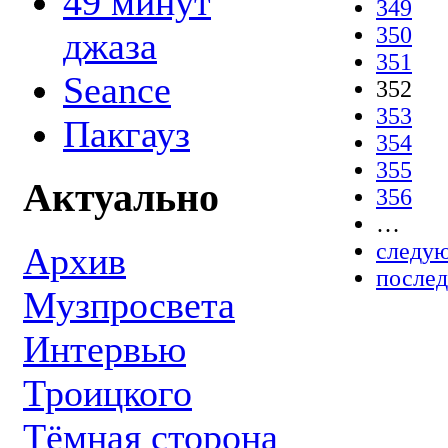
49 минут
349
350
джаза
351
Seance
352
353
Пакгауз
354
355
Актуально
356
…
следую
Архив
послед
Музпросвета
Интервью
Троицкого
Тёмная сторона