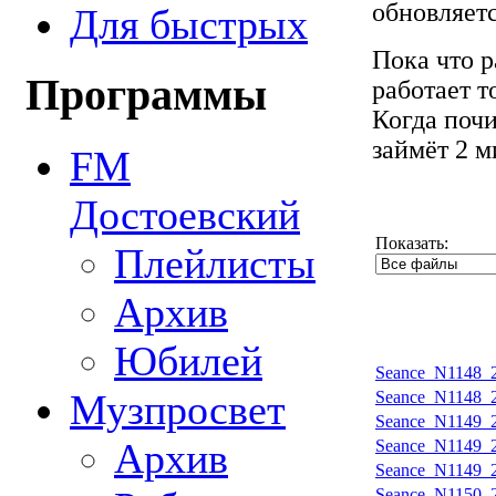
обновляетс
Для быстрых
Пока что 
Программы
работает т
Когда почи
займёт 2 м
FM
Достоевский
Показать:
Плейлисты
Архив
Юбилей
Seance_N1148_2
Музпросвет
Seance_N1148_2
Seance_N1149_2
Архив
Seance_N1149_2
Seance_N1149_2
Seance_N1150_2