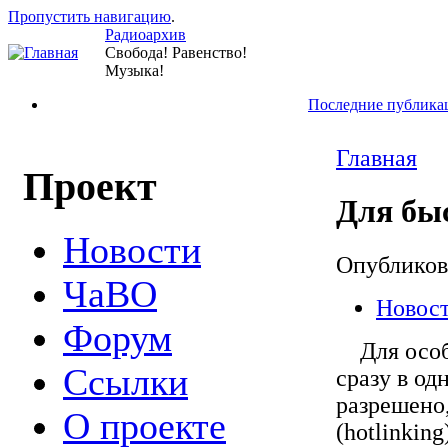
Пропустить навигацию
.
Радиоархив
Свобода! Равенство!
Музыка!
Последние публика
Главная
Проект
Для бы
Новости
Опублико
ЧаВО
Новос
Форум
Для особо
Ссылки
сразу в од
разрешено
О проекте
(hotlinkin