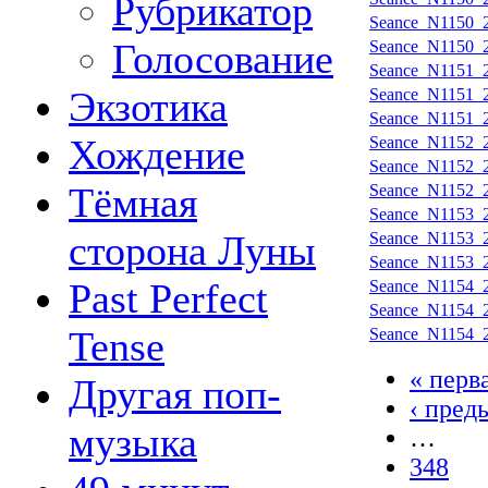
Рубрикатор
Seance_N1150_2
Голосование
Seance_N1150_2
Seance_N1151_2
Экзотика
Seance_N1151_2
Seance_N1151_2
Хождение
Seance_N1152_2
Seance_N1152_2
Тёмная
Seance_N1152_2
Seance_N1153_2
сторона Луны
Seance_N1153_2
Seance_N1153_2
Past Perfect
Seance_N1154_2
Seance_N1154_2
Tense
Seance_N1154_2
« перв
Другая поп-
‹ пред
музыка
…
348