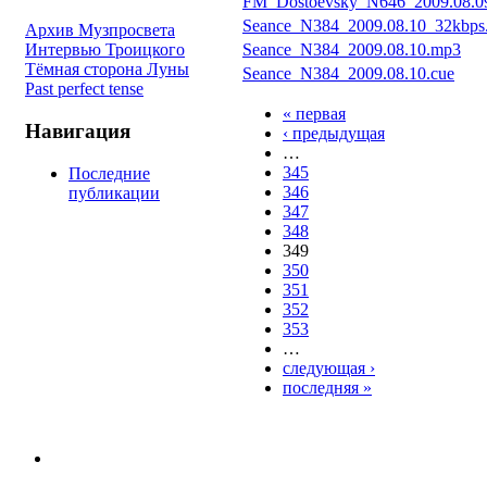
FM_Dostoevsky_N646_2009.08.0
Seance_N384_2009.08.10_32kbps
Архив Музпросвета
Seance_N384_2009.08.10.mp3
Интервью Троицкого
Тёмная сторона Луны
Seance_N384_2009.08.10.cue
Past perfect tense
« первая
Навигация
‹ предыдущая
…
345
Последние
346
публикации
347
348
349
350
351
352
353
…
следующая ›
последняя »