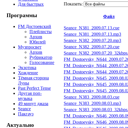
Показать:
Для быстрых
Программы
Файл
FM Достоевский
Seance_N381_2009.07.13.cue
Плейлисты
Seance_N381_2009.07.13.mp3
Архив
Seance_N382_2009.07.20.mp3
Юбилей
Seance_N382_2009.07.20.cue
Музпросвет
Архив
Seance_N382_2009.07.20_32kbps
Рубрикатор
FM_Dostoevsky_N644_2009.07.2
Голосование
FM_Dostoevsky_N644_2009.07.2
Экзотика
FM_Dostoevsky_N644_2009.07.26
Хождение
Тёмная сторона
FM_Dostoevsky_N645_2009.08.0
Луны
FM_Dostoevsky_N645_2009.08.02
Past Perfect Tense
FM_Dostoevsky_N645_2009.08.0
Другая поп-
Seance_N383_2009.08.03.cue
музыка
Seance_N383_2009.08.03.mp3
49 минут джаза
Seance
Seance_N383_2009.08.03_32kbps
Пакгауз
FM_Dostoevsky_N646_2009.08.09
FM_Dostoevsky_N646_2009.08.0
Актуально