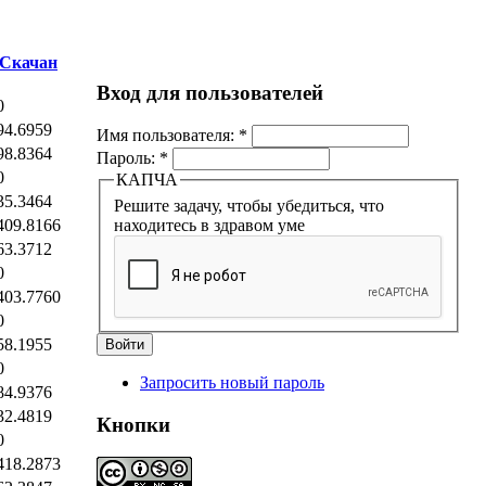
Скачан
Вход для пользователей
0
94.6959
Имя пользователя:
*
98.8364
Пароль:
*
0
КАПЧА
35.3464
Решите задачу, чтобы убедиться, что
409.8166
находитесь в здравом уме
63.3712
0
403.7760
0
58.1955
0
Запросить новый пароль
84.9376
32.4819
Кнопки
0
418.2873