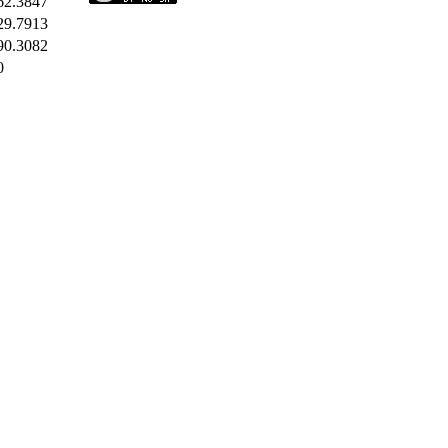
62.3847
29.7913
90.3082
0