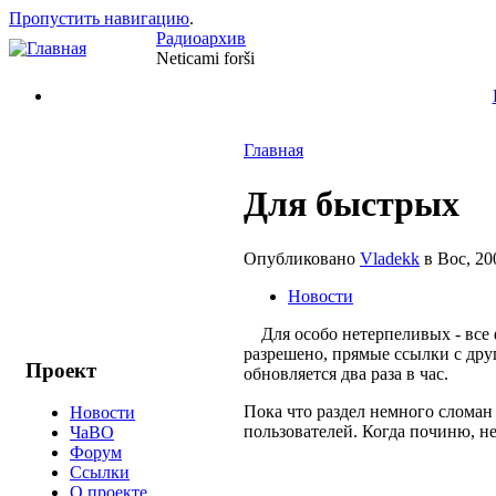
Пропустить навигацию
.
Радиоархив
Neticami forši
Главная
Для быстрых
Опубликовано
Vladekk
в Вос, 20
Новости
Для особо нетерпеливых - все фа
разрешено, прямые ссылки с друг
Проект
обновляется два раза в час.
Пока что раздел немного сломан
Новости
пользователей. Когда починю, не
ЧаВО
Форум
Ссылки
О проекте