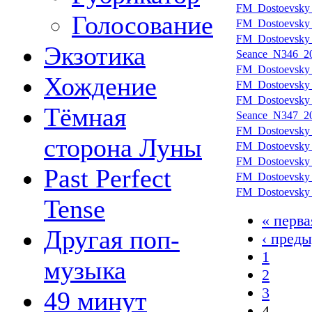
FM_Dostoevsky_
Голосование
FM_Dostoevsky_
FM_Dostoevsky_
Экзотика
Seance_N346_20
FM_Dostoevsky_
Хождение
FM_Dostoevsky_
FM_Dostoevsky_
Тёмная
Seance_N347_20
FM_Dostoevsky_
сторона Луны
FM_Dostoevsky_
FM_Dostoevsky_
Past Perfect
FM_Dostoevsky_
FM_Dostoevsky_
Tense
« перва
Другая поп-
‹ пред
1
музыка
2
3
49 минут
4