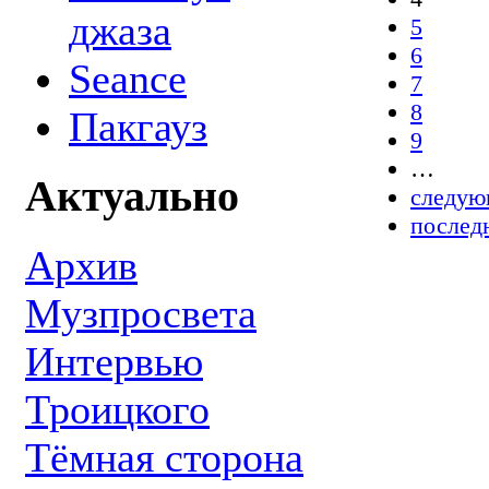
джаза
5
6
Seance
7
8
Пакгауз
9
…
Актуально
следую
послед
Архив
Музпросвета
Интервью
Троицкого
Тёмная сторона