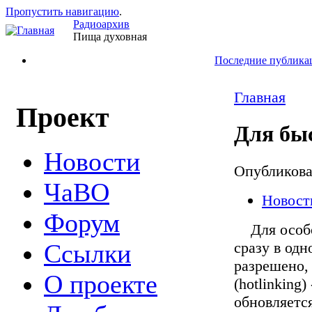
Пропустить навигацию
.
Радиоархив
Пища духовная
Последние публика
Главная
Проект
Для бы
Новости
Опубликов
ЧаВО
Новост
Форум
Для особо 
сразу в одн
Ссылки
разрешено,
О проекте
(hotlinking
обновляется