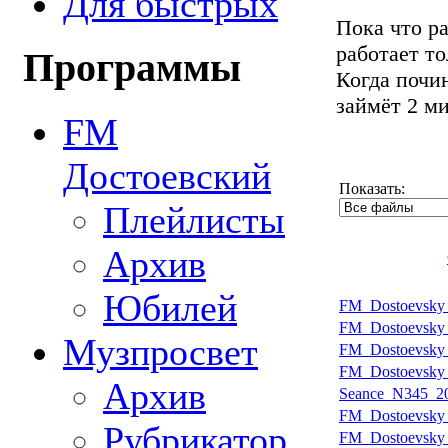
Для быстрых
Пока что р
работает т
Программы
Когда почин
займёт 2 м
FM
Достоевский
Показать:
Плейлисты
Архив
Юбилей
FM_Dostoevsky_
FM_Dostoevsky_
Музпросвет
FM_Dostoevsky_
FM_Dostoevsky_
Архив
Seance_N345_20
FM_Dostoevsky_
Рубрикатор
FM_Dostoevsky_